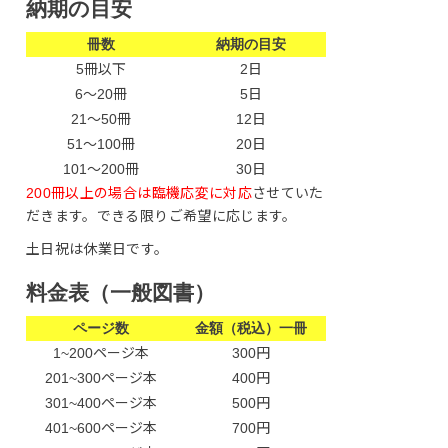
納期の目安
冊数
納期の目安
5冊以下
2日
6〜20冊
5日
21〜50冊
12日
51〜100冊
20日
101〜200冊
30日
200冊以上の場合は臨機応変に対応
させていた
だきます。できる限りご希望に応じます。
土日祝は休業日です。
料金表（一般図書）
ページ数
金額（税込）一冊
1~200ページ本
300円
201~300ページ本
400円
301~400ページ本
500円
401~600ページ本
700円