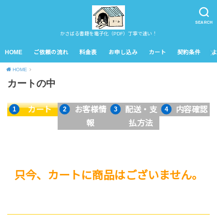
SEARCH
かさばる書籍を電子化（PDF）丁寧で速い！
HOME
ご依頼の流れ
料金表
お申し込み
カート
契約条件
HOME
カートの中
カート
お客様情
配送・支
内容確認
報
払方法
只今、カートに商品はございません。