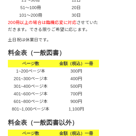
21〜50冊
12日
51〜100冊
20日
101〜200冊
30日
200冊以上の場合は臨機応変に対応
させていた
だきます。できる限りご希望に応じます。
土日祝は休業日です。
料金表（一般図書）
ページ数
金額（税込）一冊
1~200ページ本
300円
201~300ページ本
400円
301~400ページ本
500円
401~600ページ本
700円
601~800ページ本
900円
801~1,000ページ本
1,100円
料金表（一般図書以外）
ページ数
金額（税込）一冊